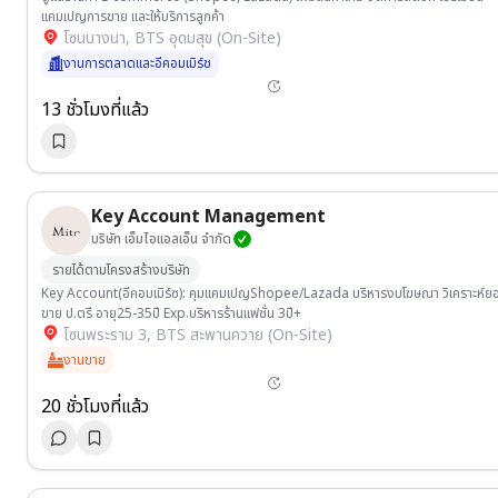
แคมเปญการขาย และให้บริการลูกค้า
โซนบางนา, BTS อุดมสุข (On-Site)
งานการตลาดและอีคอมเมิร์ช
13 ชั่วโมงที่แล้ว
Key Account Management
บริษัท เอ็มไอแอลเอ็น จำกัด
รายได้ตามโครงสร้างบริษัท
Key Account(อีคอมเมิร์ซ): คุมแคมเปญShopee/Lazada บริหารงบโฆษณา วิเคราะห์ย
ขาย ป.ตรี อายุ25-35ปี Exp.บริหารร้านแฟชั่น 3ปี+
โซนพระราม 3, BTS สะพานควาย (On-Site)
งานขาย
20 ชั่วโมงที่แล้ว