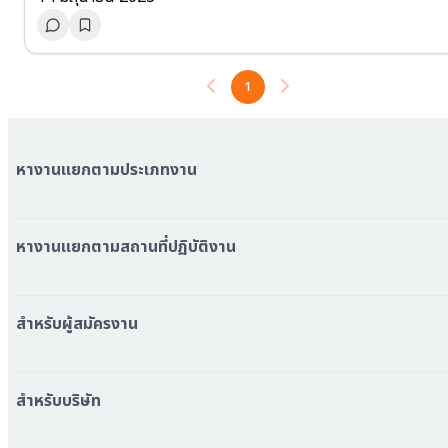
1
หางานแยกตามประเภทงาน
หมวดหมู่งานทั้งหมด
หมวดหมู่บริษัททั้งหมด
หางานแยกตามสถานที่ปฏิบัติงาน
หางาน ใกล้รถไฟฟ้า BTS
หางาน ใกล้รถไฟฟ้า MRT
สำหรับผู้สมัครงาน
หางาน กรุงเทพมหานคร
หางาน นนทบุรี
หางาน ทั่วประเทศ
หางาน สมุทรปราการ
สร้าง Resume
สำหรับบริษัท
หางาน เชียงใหม่
เข้าสู่ระบบ
หางาน ชลบุรี
ดาวน์โหลด App
ทำไมต้องลงงานที่ Jobfinfin