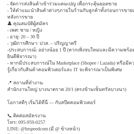
- จัดการส่งสินค้าเข้าร่วมแคมเปญ เพื่อกระตุ้นยอดขาย

- ให้คำแนะนำสินค้าต่างๆภายในร้านกับลูกค้าทั้งก่อนการขา
หลังการขาย

👤 คุณสมบัติผู้สมัคร

- เพศ: ชาย / หญิง

- อายุ: 20 – 30 ปี

- วุฒิการศึกษา: ปวส. – ปริญญาตรี

-ประสบการณ์: อย่างน้อย 1 ปี (หากเพิ่งจบใหม่และมีความพร้อม
ยินดีพิจารณา)

- หากมีประสบการณ์ใน Marketplace (Shopee / Lazada) หรือมีค
รู้เกี่ยวกับสินค้าคอมพิวเตอร์และ IT จะพิจารณาเป็นพิเศษ

📍 สถานที่ทำงาน

สำนักงานใหญ่ บางนาตราด 20/1 (ตรงข้ามเซ็นทรัลบางนา)

โอกาสดีๆ เริ่มได้ที่นี่ — กับสปีดคอมพิวเตอร์

📞 ติดต่อสมัครงาน

โทร: 095-959-0257

LINE: @hrspeedcom (มี @ ข้างหน้า)
