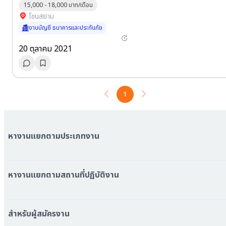
15,000 - 18,000 บาท/เดือน
โซนสยาม
งานบัญชี ธนาคารและประกันภัย
20 ตุลาคม 2021
1
หางานแยกตามประเภทงาน
หมวดหมู่งานทั้งหมด
หมวดหมู่บริษัททั้งหมด
หางานแยกตามสถานที่ปฏิบัติงาน
หางาน ใกล้รถไฟฟ้า BTS
หางาน ใกล้รถไฟฟ้า MRT
สำหรับผู้สมัครงาน
หางาน กรุงเทพมหานคร