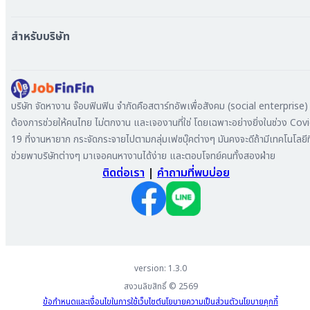
หางาน นนทบุรี
หางาน ทั่วประเทศ
หางาน สมุทรปราการ
สร้าง Resume
สำหรับบริษัท
หางาน เชียงใหม่
เข้าสู่ระบบ
หางาน ชลบุรี
ดาวน์โหลด App
ทำไมต้องลงงานที่ Jobfinfin
หางาน ปทุมธานี
ลงประกาศรับสมัครงาน
หางาน สมุทรสาคร
ค้นหาผู้สมัครงาน
บริษัท จัดหางาน จ๊อบฟินฟิน จำกัดคือสตาร์ทอัพเพื่อสังคม (social enterprise) ท
หางาน ระยอง
ลงโฆษณา
ต้องการช่วยให้คนไทย ไม่ตกงาน และเจองานที่ใช่ โดยเฉพาะอย่างยิ่งในช่วง Cov
หางาน สมุทรสาหางาน ภูเก็ต
19 ที่งานหายาก กระจัดกระจายไปตามกลุ่มเฟซบุ๊คต่างๆ มันคงจะดีถ้ามีเทคโนโลยีที
หางาน พระนครศรีอยุธยา
ช่วยพาบริษัทต่างๆ มาเจอคนหางานได้ง่าย และตอบโจทย์คนทั้งสองฝ่าย
ติดต่อเรา
|
คำถามที่พบบ่อย
version: 1.3.0
สงวนลิขสิทธิ์ ©
2569
ข้อกำหนดและเงื่อนไขในการใช้เว็บไซต์
นโยบายความเป็นส่วนตัว
นโยบายคุกกี้