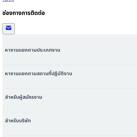
ช่องทางการติดต่อ
หางานแยกตามประเภทงาน
หมวดหมู่งานทั้งหมด
หมวดหมู่บริษัททั้งหมด
หางานแยกตามสถานที่ปฏิบัติงาน
หางาน ใกล้รถไฟฟ้า BTS
หางาน ใกล้รถไฟฟ้า MRT
สำหรับผู้สมัครงาน
หางาน กรุงเทพมหานคร
หางาน นนทบุรี
หางาน ทั่วประเทศ
หางาน สมุทรปราการ
สร้าง Resume
สำหรับบริษัท
หางาน เชียงใหม่
เข้าสู่ระบบ
หางาน ชลบุรี
ดาวน์โหลด App
ทำไมต้องลงงานที่ Jobfinfin