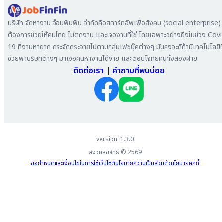
หางาน ปทุมธานี
ลงประกาศรับสมัครงาน
หางาน สมุทรสาคร
ค้นหาผู้สมัครงาน
บริษัท จัดหางาน จ๊อบฟินฟิน จำกัดคือสตาร์ทอัพเพื่อสังคม (social enterprise) ท
หางาน ระยอง
ลงโฆษณา
ต้องการช่วยให้คนไทย ไม่ตกงาน และเจองานที่ใช่ โดยเฉพาะอย่างยิ่งในช่วง Cov
หางาน สมุทรสาหางาน ภูเก็ต
19 ที่งานหายาก กระจัดกระจายไปตามกลุ่มเฟซบุ๊คต่างๆ มันคงจะดีถ้ามีเทคโนโลยีที
หางาน พระนครศรีอยุธยา
ช่วยพาบริษัทต่างๆ มาเจอคนหางานได้ง่าย และตอบโจทย์คนทั้งสองฝ่าย
ติดต่อเรา
|
คำถามที่พบบ่อย
version: 1.3.0
สงวนลิขสิทธิ์ ©
2569
ข้อกำหนดและเงื่อนไขในการใช้เว็บไซต์
นโยบายความเป็นส่วนตัว
นโยบายคุกกี้