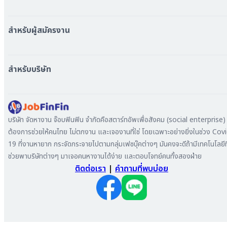
หางาน ใกล้รถไฟฟ้า BTS
หางาน ใกล้รถไฟฟ้า MRT
สำหรับผู้สมัครงาน
หางาน กรุงเทพมหานคร
หางาน นนทบุรี
หางาน ทั่วประเทศ
หางาน สมุทรปราการ
สร้าง Resume
สำหรับบริษัท
หางาน เชียงใหม่
เข้าสู่ระบบ
หางาน ชลบุรี
ดาวน์โหลด App
ทำไมต้องลงงานที่ Jobfinfin
หางาน ปทุมธานี
ลงประกาศรับสมัครงาน
หางาน สมุทรสาคร
ค้นหาผู้สมัครงาน
บริษัท จัดหางาน จ๊อบฟินฟิน จำกัดคือสตาร์ทอัพเพื่อสังคม (social enterprise) ท
หางาน ระยอง
ลงโฆษณา
ต้องการช่วยให้คนไทย ไม่ตกงาน และเจองานที่ใช่ โดยเฉพาะอย่างยิ่งในช่วง Cov
หางาน สมุทรสาหางาน ภูเก็ต
19 ที่งานหายาก กระจัดกระจายไปตามกลุ่มเฟซบุ๊คต่างๆ มันคงจะดีถ้ามีเทคโนโลยีที
หางาน พระนครศรีอยุธยา
ช่วยพาบริษัทต่างๆ มาเจอคนหางานได้ง่าย และตอบโจทย์คนทั้งสองฝ่าย
ติดต่อเรา
|
คำถามที่พบบ่อย