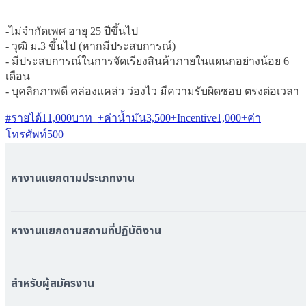
-ไม่จำกัดเพศ อายุ 25 ปีขึ้นไป

- วุฒิ ม.3 ขึ้นไป (หากมีประสบการณ์)

- มีประสบการณ์ในการจัดเรียงสินค้าภายในแผนกอย่างน้อย 6 
เดือน

- บุคลิกภาพดี คล่องแคล่ว ว่องไว มีความรับผิดชอบ ตรงต่อเวลา
#รายได้11,000บาท_+ค่าน้ำมัน3,500+Incentive1,000+ค่า
โทรศัพท์500
หางานแยกตามประเภทงาน
หมวดหมู่งานทั้งหมด
หมวดหมู่บริษัททั้งหมด
หางานแยกตามสถานที่ปฏิบัติงาน
หางาน ใกล้รถไฟฟ้า BTS
หางาน ใกล้รถไฟฟ้า MRT
สำหรับผู้สมัครงาน
หางาน กรุงเทพมหานคร