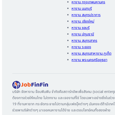
หางาน กรุงเทพมหานคร
หางาน นนทบุรี
หางาน สมุทรปราการ
หางาน เชียงใหม่
หางาน ชลบุรี
หางาน ปทุมธานี
หางาน สมุทรสาคร
หางาน ระยอง
หางาน สมุทรสาหางาน ภูเก็ต
หางาน พระนครศรีอยุธยา
บริษัท จัดหางาน จ๊อบฟินฟิน จำกัดคือสตาร์ทอัพเพื่อสังคม (social enterpr
ต้องการช่วยให้คนไทย ไม่ตกงาน และเจองานที่ใช่ โดยเฉพาะอย่างยิ่งในช่ว
19 ที่งานหายาก กระจัดกระจายไปตามกลุ่มเฟซบุ๊คต่างๆ มันคงจะดีถ้ามีเทคโน
ช่วยพาบริษัทต่างๆ มาเจอคนหางานได้ง่าย และตอบโจทย์คนทั้งสองฝ่าย