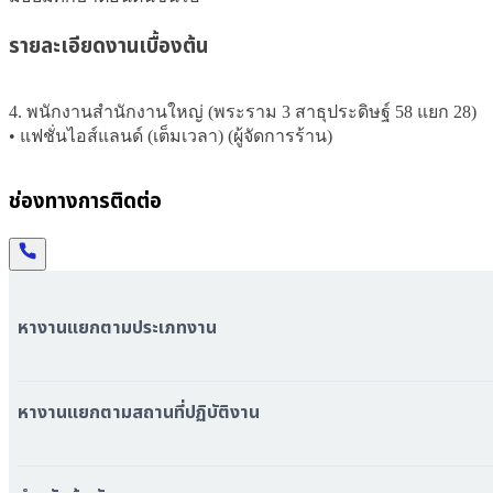
รายละเอียดงานเบื้องต้น
4. พนักงานสำนักงานใหญ่ (พระราม 3 สาธุประดิษฐ์ 58 แยก 28)

• แฟชั่นไอส์แลนด์ (เต็มเวลา) (ผู้จัดการร้าน)
ช่องทางการติดต่อ
หางานแยกตามประเภทงาน
หมวดหมู่งานทั้งหมด
หมวดหมู่บริษัททั้งหมด
หางานแยกตามสถานที่ปฏิบัติงาน
หางาน ใกล้รถไฟฟ้า BTS
หางาน ใกล้รถไฟฟ้า MRT