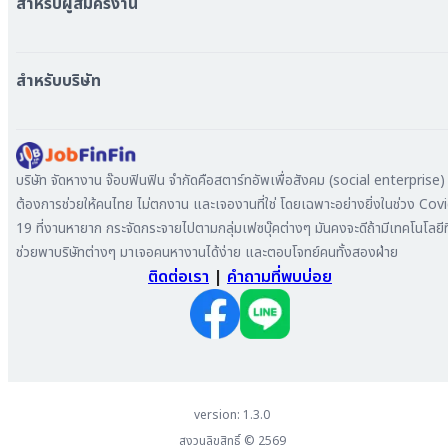
สำหรับผู้สมัครงาน
หางาน กรุงเทพมหานคร
หางาน นนทบุรี
หางาน ทั่วประเทศ
หางาน สมุทรปราการ
สร้าง Resume
สำหรับบริษัท
หางาน เชียงใหม่
เข้าสู่ระบบ
หางาน ชลบุรี
ดาวน์โหลด App
ทำไมต้องลงงานที่ Jobfinfin
หางาน ปทุมธานี
ลงประกาศรับสมัครงาน
หางาน สมุทรสาคร
ค้นหาผู้สมัครงาน
บริษัท จัดหางาน จ๊อบฟินฟิน จำกัดคือสตาร์ทอัพเพื่อสังคม (social enterprise) ท
หางาน ระยอง
ลงโฆษณา
ต้องการช่วยให้คนไทย ไม่ตกงาน และเจองานที่ใช่ โดยเฉพาะอย่างยิ่งในช่วง Cov
หางาน สมุทรสาหางาน ภูเก็ต
19 ที่งานหายาก กระจัดกระจายไปตามกลุ่มเฟซบุ๊คต่างๆ มันคงจะดีถ้ามีเทคโนโลยีที
หางาน พระนครศรีอยุธยา
ช่วยพาบริษัทต่างๆ มาเจอคนหางานได้ง่าย และตอบโจทย์คนทั้งสองฝ่าย
ติดต่อเรา
|
คำถามที่พบบ่อย
version: 1.3.0
สงวนลิขสิทธิ์ ©
2569