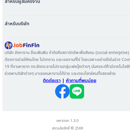
สำหรับผู้สมัครงาน
หางาน กรุงเทพมหานคร
หางาน นนทบุรี
หางาน ทั่วประเทศ
หางาน สมุทรปราการ
สร้าง Resume
สำหรับบริษัท
หางาน เชียงใหม่
เข้าสู่ระบบ
หางาน ชลบุรี
ดาวน์โหลด App
ทำไมต้องลงงานที่ Jobfinfin
หางาน ปทุมธานี
ลงประกาศรับสมัครงาน
หางาน สมุทรสาคร
ค้นหาผู้สมัครงาน
บริษัท จัดหางาน จ๊อบฟินฟิน จำกัดคือสตาร์ทอัพเพื่อสังคม (social enterprise) ท
หางาน ระยอง
ลงโฆษณา
ต้องการช่วยให้คนไทย ไม่ตกงาน และเจองานที่ใช่ โดยเฉพาะอย่างยิ่งในช่วง Cov
หางาน สมุทรสาหางาน ภูเก็ต
19 ที่งานหายาก กระจัดกระจายไปตามกลุ่มเฟซบุ๊คต่างๆ มันคงจะดีถ้ามีเทคโนโลยีที
หางาน พระนครศรีอยุธยา
ช่วยพาบริษัทต่างๆ มาเจอคนหางานได้ง่าย และตอบโจทย์คนทั้งสองฝ่าย
ติดต่อเรา
|
คำถามที่พบบ่อย
version: 1.3.0
สงวนลิขสิทธิ์ ©
2569