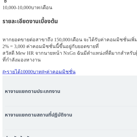
฿
10,000-10,000
บาท/เดือน
รายละเอียดงานเบื้องต้น
หากยอดขายต่อสาขาถึง 150,000/เดือน จะได้รับค่าคอมมิชชั่นเพิ่ม
2% = 3,000 ค่าคอมมิชชั่นนี้ขึ้นอยู่กับยอดขายที่

สวัสดี Mew HR จากนายหน้า NxGn ฉันมีตำแหน่งที่ดีมากสำหรับผู
ที่กำลังมองหางาน
#•รายได้10000บาท
#•ค่าคอมมิชชั่น
หางานแยกตามประเภทงาน
หมวดหมู่งานทั้งหมด
หมวดหมู่บริษัททั้งหมด
หางานแยกตามสถานที่ปฏิบัติงาน
หางาน ใกล้รถไฟฟ้า BTS
หางาน ใกล้รถไฟฟ้า MRT