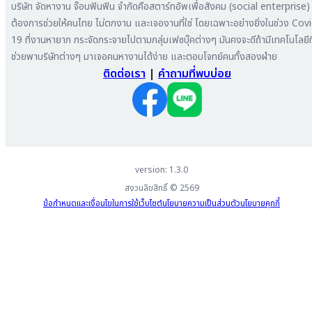
บริษัท จัดหางาน จ๊อบฟินฟิน จำกัดคือสตาร์ทอัพเพื่อสังคม (social enterprise) ท
หางาน ระยอง
ลงโฆษณา
ต้องการช่วยให้คนไทย ไม่ตกงาน และเจองานที่ใช่ โดยเฉพาะอย่างยิ่งในช่วง Cov
หางาน สมุทรสาหางาน ภูเก็ต
19 ที่งานหายาก กระจัดกระจายไปตามกลุ่มเฟซบุ๊คต่างๆ มันคงจะดีถ้ามีเทคโนโลยีที
หางาน พระนครศรีอยุธยา
ช่วยพาบริษัทต่างๆ มาเจอคนหางานได้ง่าย และตอบโจทย์คนทั้งสองฝ่าย
ติดต่อเรา
|
คำถามที่พบบ่อย
version: 1.3.0
สงวนลิขสิทธิ์ ©
2569
ข้อกำหนดและเงื่อนไขในการใช้เว็บไซต์
นโยบายความเป็นส่วนตัว
นโยบายคุกกี้