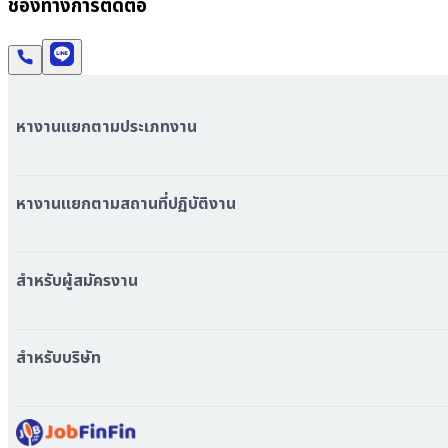
ช่องทางการติดต่อ
หางานแยกตามประเภทงาน
หมวดหมู่งานทั้งหมด
หมวดหมู่บริษัททั้งหมด
หางานแยกตามสถานที่ปฏิบัติงาน
หางาน ใกล้รถไฟฟ้า BTS
หางาน ใกล้รถไฟฟ้า MRT
สำหรับผู้สมัครงาน
หางาน กรุงเทพมหานคร
หางาน นนทบุรี
หางาน ทั่วประเทศ
หางาน สมุทรปราการ
สร้าง Resume
สำหรับบริษัท
หางาน เชียงใหม่
เข้าสู่ระบบ
หางาน ชลบุรี
ดาวน์โหลด App
ทำไมต้องลงงานที่ Jobfinfin
หางาน ปทุมธานี
ลงประกาศรับสมัครงาน
หางาน สมุทรสาคร
ค้นหาผู้สมัครงาน