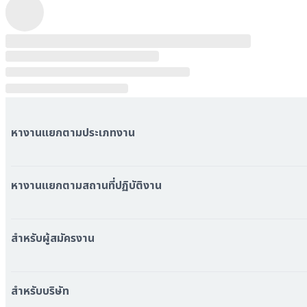
หางานแยกตามประเภทงาน
หมวดหมู่งานทั้งหมด
หมวดหมู่บริษัททั้งหมด
หางานแยกตามสถานที่ปฏิบัติงาน
หางาน ใกล้รถไฟฟ้า BTS
หางาน ใกล้รถไฟฟ้า MRT
สำหรับผู้สมัครงาน
หางาน กรุงเทพมหานคร
หางาน นนทบุรี
หางาน ทั่วประเทศ
หางาน สมุทรปราการ
สร้าง Resume
สำหรับบริษัท
หางาน เชียงใหม่
เข้าสู่ระบบ