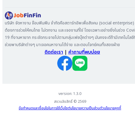
หางาน ชลบุรี
ดาวน์โหลด App
ทำไมต้องลงงานที่ Jobfinfin
หางาน ปทุมธานี
ลงประกาศรับสมัครงาน
หางาน สมุทรสาคร
ค้นหาผู้สมัครงาน
บริษัท จัดหางาน จ๊อบฟินฟิน จำกัดคือสตาร์ทอัพเพื่อสังคม (social enterprise) ท
หางาน ระยอง
ลงโฆษณา
ต้องการช่วยให้คนไทย ไม่ตกงาน และเจองานที่ใช่ โดยเฉพาะอย่างยิ่งในช่วง Cov
หางาน สมุทรสาหางาน ภูเก็ต
19 ที่งานหายาก กระจัดกระจายไปตามกลุ่มเฟซบุ๊คต่างๆ มันคงจะดีถ้ามีเทคโนโลยีที
หางาน พระนครศรีอยุธยา
ช่วยพาบริษัทต่างๆ มาเจอคนหางานได้ง่าย และตอบโจทย์คนทั้งสองฝ่าย
ติดต่อเรา
|
คำถามที่พบบ่อย
version: 1.3.0
สงวนลิขสิทธิ์ ©
2569
ข้อกำหนดและเงื่อนไขในการใช้เว็บไซต์
นโยบายความเป็นส่วนตัว
นโยบายคุกกี้