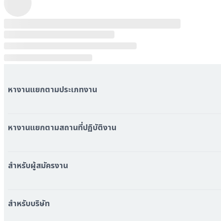
หางานแยกตามประเภทงาน
หมวดหมู่งานทั้งหมด
หมวดหมู่บริษัททั้งหมด
หางานแยกตามสถานที่ปฏิบัติงาน
หางาน ใกล้รถไฟฟ้า BTS
หางาน ใกล้รถไฟฟ้า MRT
สำหรับผู้สมัครงาน
หางาน กรุงเทพมหานคร
หางาน นนทบุรี
หางาน ทั่วประเทศ
หางาน สมุทรปราการ
สร้าง Resume
สำหรับบริษัท
หางาน เชียงใหม่
เข้าสู่ระบบ
หางาน ชลบุรี
ดาวน์โหลด App