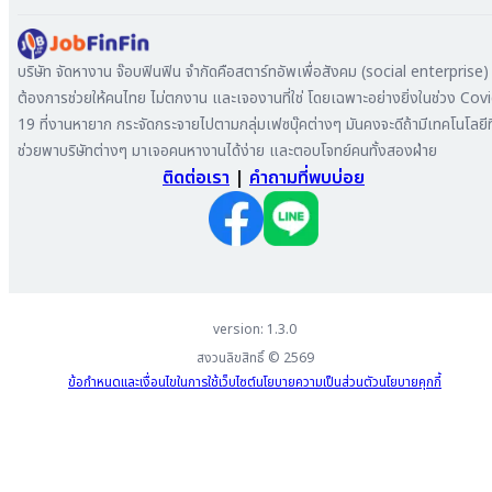
ทำไมต้องลงงานที่ Jobfinfin
หางาน ปทุมธานี
ลงประกาศรับสมัครงาน
หางาน สมุทรสาคร
ค้นหาผู้สมัครงาน
บริษัท จัดหางาน จ๊อบฟินฟิน จำกัดคือสตาร์ทอัพเพื่อสังคม (social enterprise) ท
หางาน ระยอง
ลงโฆษณา
ต้องการช่วยให้คนไทย ไม่ตกงาน และเจองานที่ใช่ โดยเฉพาะอย่างยิ่งในช่วง Cov
หางาน สมุทรสาหางาน ภูเก็ต
19 ที่งานหายาก กระจัดกระจายไปตามกลุ่มเฟซบุ๊คต่างๆ มันคงจะดีถ้ามีเทคโนโลยีที
หางาน พระนครศรีอยุธยา
ช่วยพาบริษัทต่างๆ มาเจอคนหางานได้ง่าย และตอบโจทย์คนทั้งสองฝ่าย
ติดต่อเรา
|
คำถามที่พบบ่อย
version: 1.3.0
สงวนลิขสิทธิ์ ©
2569
ข้อกำหนดและเงื่อนไขในการใช้เว็บไซต์
นโยบายความเป็นส่วนตัว
นโยบายคุกกี้