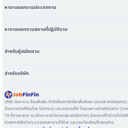
หางานแยกตามประเภทงาน
หมวดหมู่งานทั้งหมด
หมวดหมู่บริษัททั้งหมด
หางานแยกตามสถานที่ปฏิบัติงาน
หางาน ใกล้รถไฟฟ้า BTS
หางาน ใกล้รถไฟฟ้า MRT
สำหรับผู้สมัครงาน
หางาน กรุงเทพมหานคร
หางาน นนทบุรี
หางาน ทั่วประเทศ
หางาน สมุทรปราการ
สร้าง Resume
สำหรับบริษัท
หางาน เชียงใหม่
เข้าสู่ระบบ
หางาน ชลบุรี
ดาวน์โหลด App
ทำไมต้องลงงานที่ Jobfinfin
หางาน ปทุมธานี
ลงประกาศรับสมัครงาน
หางาน สมุทรสาคร
ค้นหาผู้สมัครงาน
บริษัท จัดหางาน จ๊อบฟินฟิน จำกัดคือสตาร์ทอัพเพื่อสังคม (social enterprise) ท
หางาน ระยอง
ลงโฆษณา
ต้องการช่วยให้คนไทย ไม่ตกงาน และเจองานที่ใช่ โดยเฉพาะอย่างยิ่งในช่วง Cov
หางาน สมุทรสาหางาน ภูเก็ต
19 ที่งานหายาก กระจัดกระจายไปตามกลุ่มเฟซบุ๊คต่างๆ มันคงจะดีถ้ามีเทคโนโลยีที
หางาน พระนครศรีอยุธยา
ช่วยพาบริษัทต่างๆ มาเจอคนหางานได้ง่าย และตอบโจทย์คนทั้งสองฝ่าย