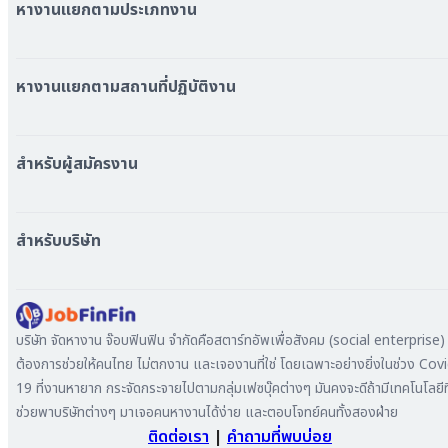
หางานแยกตามประเภทงาน
หมวดหมู่งานทั้งหมด
หมวดหมู่บริษัททั้งหมด
หางานแยกตามสถานที่ปฏิบัติงาน
หางาน ใกล้รถไฟฟ้า BTS
หางาน ใกล้รถไฟฟ้า MRT
สำหรับผู้สมัครงาน
หางาน กรุงเทพมหานคร
หางาน นนทบุรี
หางาน ทั่วประเทศ
หางาน สมุทรปราการ
สร้าง Resume
สำหรับบริษัท
หางาน เชียงใหม่
เข้าสู่ระบบ
หางาน ชลบุรี
ดาวน์โหลด App
ทำไมต้องลงงานที่ Jobfinfin
หางาน ปทุมธานี
ลงประกาศรับสมัครงาน
หางาน สมุทรสาคร
ค้นหาผู้สมัครงาน
บริษัท จัดหางาน จ๊อบฟินฟิน จำกัดคือสตาร์ทอัพเพื่อสังคม (social enterprise) ท
หางาน ระยอง
ลงโฆษณา
ต้องการช่วยให้คนไทย ไม่ตกงาน และเจองานที่ใช่ โดยเฉพาะอย่างยิ่งในช่วง Cov
หางาน สมุทรสาหางาน ภูเก็ต
19 ที่งานหายาก กระจัดกระจายไปตามกลุ่มเฟซบุ๊คต่างๆ มันคงจะดีถ้ามีเทคโนโลยีที
หางาน พระนครศรีอยุธยา
ช่วยพาบริษัทต่างๆ มาเจอคนหางานได้ง่าย และตอบโจทย์คนทั้งสองฝ่าย
ติดต่อเรา
|
คำถามที่พบบ่อย