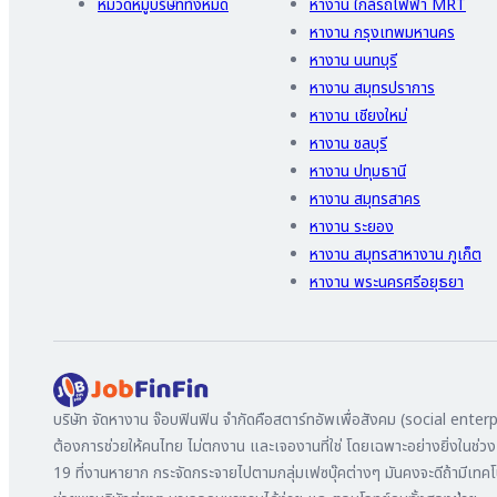
หมวดหมู่บริษัททั้งหมด
หางาน ใกล้รถไฟฟ้า MRT
หางาน กรุงเทพมหานคร
หางาน นนทบุรี
หางาน สมุทรปราการ
หางาน เชียงใหม่
หางาน ชลบุรี
หางาน ปทุมธานี
หางาน สมุทรสาคร
หางาน ระยอง
หางาน สมุทรสาหางาน ภูเก็ต
หางาน พระนครศรีอยุธยา
บริษัท จัดหางาน จ๊อบฟินฟิน จำกัดคือสตาร์ทอัพเพื่อสังคม (social enterpr
ต้องการช่วยให้คนไทย ไม่ตกงาน และเจองานที่ใช่ โดยเฉพาะอย่างยิ่งในช่ว
19 ที่งานหายาก กระจัดกระจายไปตามกลุ่มเฟซบุ๊คต่างๆ มันคงจะดีถ้ามีเทคโน