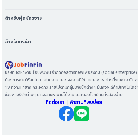
หางาน ใกล้รถไฟฟ้า BTS
หางาน ใกล้รถไฟฟ้า MRT
สำหรับผู้สมัครงาน
หางาน กรุงเทพมหานคร
หางาน นนทบุรี
หางาน ทั่วประเทศ
หางาน สมุทรปราการ
สร้าง Resume
สำหรับบริษัท
หางาน เชียงใหม่
เข้าสู่ระบบ
หางาน ชลบุรี
ดาวน์โหลด App
ทำไมต้องลงงานที่ Jobfinfin
หางาน ปทุมธานี
ลงประกาศรับสมัครงาน
หางาน สมุทรสาคร
ค้นหาผู้สมัครงาน
บริษัท จัดหางาน จ๊อบฟินฟิน จำกัดคือสตาร์ทอัพเพื่อสังคม (social enterprise) ท
หางาน ระยอง
ลงโฆษณา
ต้องการช่วยให้คนไทย ไม่ตกงาน และเจองานที่ใช่ โดยเฉพาะอย่างยิ่งในช่วง Cov
หางาน สมุทรสาหางาน ภูเก็ต
19 ที่งานหายาก กระจัดกระจายไปตามกลุ่มเฟซบุ๊คต่างๆ มันคงจะดีถ้ามีเทคโนโลยีที
หางาน พระนครศรีอยุธยา
ช่วยพาบริษัทต่างๆ มาเจอคนหางานได้ง่าย และตอบโจทย์คนทั้งสองฝ่าย
ติดต่อเรา
|
คำถามที่พบบ่อย