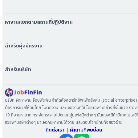
หมวดหมู่งานทั้งหมด
หมวดหมู่บริษัททั้งหมด
หางานแยกตามสถานที่ปฏิบัติงาน
หางาน ใกล้รถไฟฟ้า BTS
หางาน ใกล้รถไฟฟ้า MRT
สำหรับผู้สมัครงาน
หางาน กรุงเทพมหานคร
หางาน นนทบุรี
หางาน ทั่วประเทศ
หางาน สมุทรปราการ
สร้าง Resume
สำหรับบริษัท
หางาน เชียงใหม่
เข้าสู่ระบบ
หางาน ชลบุรี
ดาวน์โหลด App
ทำไมต้องลงงานที่ Jobfinfin
หางาน ปทุมธานี
ลงประกาศรับสมัครงาน
หางาน สมุทรสาคร
ค้นหาผู้สมัครงาน
บริษัท จัดหางาน จ๊อบฟินฟิน จำกัดคือสตาร์ทอัพเพื่อสังคม (social enterprise) ท
หางาน ระยอง
ลงโฆษณา
ต้องการช่วยให้คนไทย ไม่ตกงาน และเจองานที่ใช่ โดยเฉพาะอย่างยิ่งในช่วง Cov
หางาน สมุทรสาหางาน ภูเก็ต
19 ที่งานหายาก กระจัดกระจายไปตามกลุ่มเฟซบุ๊คต่างๆ มันคงจะดีถ้ามีเทคโนโลยีที
หางาน พระนครศรีอยุธยา
ช่วยพาบริษัทต่างๆ มาเจอคนหางานได้ง่าย และตอบโจทย์คนทั้งสองฝ่าย
ติดต่อเรา
|
คำถามที่พบบ่อย