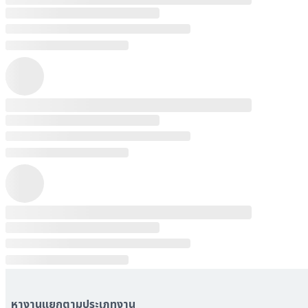
หางานแยกตามประเภทงาน