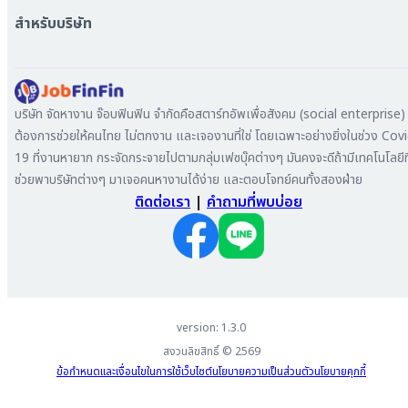
หางาน สมุทรปราการ
สร้าง Resume
สำหรับบริษัท
หางาน เชียงใหม่
เข้าสู่ระบบ
หางาน ชลบุรี
ดาวน์โหลด App
ทำไมต้องลงงานที่ Jobfinfin
หางาน ปทุมธานี
ลงประกาศรับสมัครงาน
หางาน สมุทรสาคร
ค้นหาผู้สมัครงาน
บริษัท จัดหางาน จ๊อบฟินฟิน จำกัดคือสตาร์ทอัพเพื่อสังคม (social enterprise) ท
หางาน ระยอง
ลงโฆษณา
ต้องการช่วยให้คนไทย ไม่ตกงาน และเจองานที่ใช่ โดยเฉพาะอย่างยิ่งในช่วง Cov
หางาน สมุทรสาหางาน ภูเก็ต
19 ที่งานหายาก กระจัดกระจายไปตามกลุ่มเฟซบุ๊คต่างๆ มันคงจะดีถ้ามีเทคโนโลยีที
หางาน พระนครศรีอยุธยา
ช่วยพาบริษัทต่างๆ มาเจอคนหางานได้ง่าย และตอบโจทย์คนทั้งสองฝ่าย
ติดต่อเรา
|
คำถามที่พบบ่อย
version: 1.3.0
สงวนลิขสิทธิ์ ©
2569
ข้อกำหนดและเงื่อนไขในการใช้เว็บไซต์
นโยบายความเป็นส่วนตัว
นโยบายคุกกี้