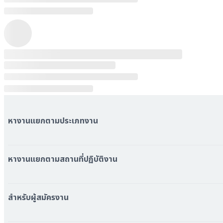
หางานแยกตามประเภทงาน
หมวดหมู่งานทั้งหมด
หมวดหมู่บริษัททั้งหมด
หางานแยกตามสถานที่ปฏิบัติงาน
หางาน ใกล้รถไฟฟ้า BTS
หางาน ใกล้รถไฟฟ้า MRT
สำหรับผู้สมัครงาน
หางาน กรุงเทพมหานคร
หางาน นนทบุรี
หางาน ทั่วประเทศ