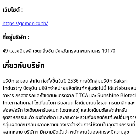
เว็บไซต์ :
https://gemon.co.th/
ที่อยู่บริษัท
:
49 แขวงฉิมพลี เขตตลิ่งชัน จังหวัดกรุงเทพมหานคร 10170
เกี่ยวกับบริษัท
บริษัท เจมอน จำกัด ก่อตั้งขึ้นในปี 2536 ภายใต้กลุ่มบริษัท Saksri
Industry ปัจจุบัน บริษัทจำหน่ายผลิตภัณฑ์กลุ่มต่อไปนี้ ได้แก่ ส่วนผส
อาหาร กรดซิตริกและโซเดียมซิเตรตจาก TTCA และ Sunshine Biotec
International โซเดียมไบคาร์บอเนต โซเดียมเบนโซเอต กรดมาลิกและ
ฟอสฟอริก โซเดียมคาร์บอเนต (โซดาแอช) และโซเดียมซัลเฟตสำหรับ
อุตสาหกรรมแก้ว ผงซักฟอก และกระดาษ รวมถึงผลิตภัณฑ์เคมีอื่นๆ จา
กลุ่มผลิตภัณฑ์อันหลากหลายของเราสำหรับการใช้งานในอุตสาหกรรมที่
หลากหลาย บริษัทฯ มีความยึดมั่นว่า พนักงานในองค์กรจะมีความสุข