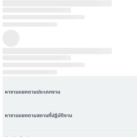
หางานแยกตามประเภทงาน
หมวดหมู่งานทั้งหมด
หมวดหมู่บริษัททั้งหมด
หางานแยกตามสถานที่ปฏิบัติงาน
หางาน ใกล้รถไฟฟ้า BTS
หางาน ใกล้รถไฟฟ้า MRT