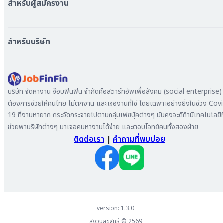
สำหรับผู้สมัครงาน
หางาน กรุงเทพมหานคร
หางาน นนทบุรี
หางาน ทั่วประเทศ
หางาน สมุทรปราการ
สร้าง Resume
สำหรับบริษัท
หางาน เชียงใหม่
เข้าสู่ระบบ
หางาน ชลบุรี
ดาวน์โหลด App
ทำไมต้องลงงานที่ Jobfinfin
หางาน ปทุมธานี
ลงประกาศรับสมัครงาน
หางาน สมุทรสาคร
ค้นหาผู้สมัครงาน
บริษัท จัดหางาน จ๊อบฟินฟิน จำกัดคือสตาร์ทอัพเพื่อสังคม (social enterprise) ท
หางาน ระยอง
ลงโฆษณา
ต้องการช่วยให้คนไทย ไม่ตกงาน และเจองานที่ใช่ โดยเฉพาะอย่างยิ่งในช่วง Cov
หางาน สมุทรสาหางาน ภูเก็ต
19 ที่งานหายาก กระจัดกระจายไปตามกลุ่มเฟซบุ๊คต่างๆ มันคงจะดีถ้ามีเทคโนโลยีที
หางาน พระนครศรีอยุธยา
ช่วยพาบริษัทต่างๆ มาเจอคนหางานได้ง่าย และตอบโจทย์คนทั้งสองฝ่าย
ติดต่อเรา
|
คำถามที่พบบ่อย
version: 1.3.0
สงวนลิขสิทธิ์ ©
2569