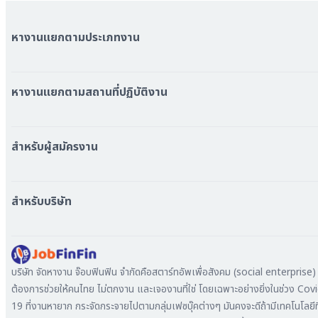
หางานแยกตามประเภทงาน
หมวดหมู่งานทั้งหมด
หมวดหมู่บริษัททั้งหมด
หางานแยกตามสถานที่ปฏิบัติงาน
หางาน ใกล้รถไฟฟ้า BTS
หางาน ใกล้รถไฟฟ้า MRT
สำหรับผู้สมัครงาน
หางาน กรุงเทพมหานคร
หางาน นนทบุรี
หางาน ทั่วประเทศ
หางาน สมุทรปราการ
สร้าง Resume
สำหรับบริษัท
หางาน เชียงใหม่
เข้าสู่ระบบ
หางาน ชลบุรี
ดาวน์โหลด App
ทำไมต้องลงงานที่ Jobfinfin
หางาน ปทุมธานี
ลงประกาศรับสมัครงาน
หางาน สมุทรสาคร
ค้นหาผู้สมัครงาน
บริษัท จัดหางาน จ๊อบฟินฟิน จำกัดคือสตาร์ทอัพเพื่อสังคม (social enterprise) ท
หางาน ระยอง
ลงโฆษณา
ต้องการช่วยให้คนไทย ไม่ตกงาน และเจองานที่ใช่ โดยเฉพาะอย่างยิ่งในช่วง Cov
หางาน สมุทรสาหางาน ภูเก็ต
19 ที่งานหายาก กระจัดกระจายไปตามกลุ่มเฟซบุ๊คต่างๆ มันคงจะดีถ้ามีเทคโนโลยีที
หางาน พระนครศรีอยุธยา