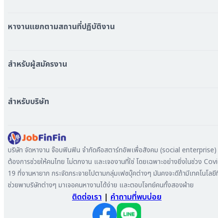
หมวดหมู่งานทั้งหมด
หมวดหมู่บริษัททั้งหมด
หางานแยกตามสถานที่ปฏิบัติงาน
หางาน ใกล้รถไฟฟ้า BTS
หางาน ใกล้รถไฟฟ้า MRT
สำหรับผู้สมัครงาน
หางาน กรุงเทพมหานคร
หางาน นนทบุรี
หางาน ทั่วประเทศ
หางาน สมุทรปราการ
สร้าง Resume
สำหรับบริษัท
หางาน เชียงใหม่
เข้าสู่ระบบ
หางาน ชลบุรี
ดาวน์โหลด App
ทำไมต้องลงงานที่ Jobfinfin
หางาน ปทุมธานี
ลงประกาศรับสมัครงาน
หางาน สมุทรสาคร
ค้นหาผู้สมัครงาน
บริษัท จัดหางาน จ๊อบฟินฟิน จำกัดคือสตาร์ทอัพเพื่อสังคม (social enterprise) ท
หางาน ระยอง
ลงโฆษณา
ต้องการช่วยให้คนไทย ไม่ตกงาน และเจองานที่ใช่ โดยเฉพาะอย่างยิ่งในช่วง Cov
หางาน สมุทรสาหางาน ภูเก็ต
19 ที่งานหายาก กระจัดกระจายไปตามกลุ่มเฟซบุ๊คต่างๆ มันคงจะดีถ้ามีเทคโนโลยีที
หางาน พระนครศรีอยุธยา
ช่วยพาบริษัทต่างๆ มาเจอคนหางานได้ง่าย และตอบโจทย์คนทั้งสองฝ่าย
ติดต่อเรา
|
คำถามที่พบบ่อย