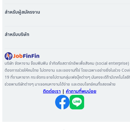
หางาน ใกล้รถไฟฟ้า BTS
หางาน ใกล้รถไฟฟ้า MRT
สำหรับผู้สมัครงาน
หางาน กรุงเทพมหานคร
หางาน นนทบุรี
หางาน ทั่วประเทศ
หางาน สมุทรปราการ
สร้าง Resume
สำหรับบริษัท
หางาน เชียงใหม่
เข้าสู่ระบบ
หางาน ชลบุรี
ดาวน์โหลด App
ทำไมต้องลงงานที่ Jobfinfin
หางาน ปทุมธานี
ลงประกาศรับสมัครงาน
หางาน สมุทรสาคร
ค้นหาผู้สมัครงาน
บริษัท จัดหางาน จ๊อบฟินฟิน จำกัดคือสตาร์ทอัพเพื่อสังคม (social enterprise) ท
หางาน ระยอง
ลงโฆษณา
ต้องการช่วยให้คนไทย ไม่ตกงาน และเจองานที่ใช่ โดยเฉพาะอย่างยิ่งในช่วง Cov
หางาน สมุทรสาหางาน ภูเก็ต
19 ที่งานหายาก กระจัดกระจายไปตามกลุ่มเฟซบุ๊คต่างๆ มันคงจะดีถ้ามีเทคโนโลยีที
หางาน พระนครศรีอยุธยา
ช่วยพาบริษัทต่างๆ มาเจอคนหางานได้ง่าย และตอบโจทย์คนทั้งสองฝ่าย
ติดต่อเรา
|
คำถามที่พบบ่อย