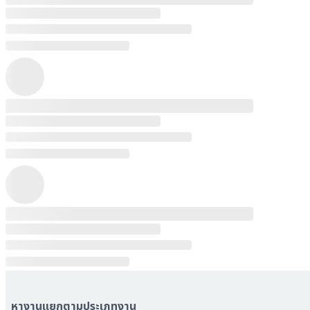
หางานแยกตามประเภทงาน