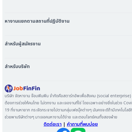
หมวดหมู่งานทั้งหมด
หมวดหมู่บริษัททั้งหมด
หางานแยกตามสถานที่ปฏิบัติงาน
หางาน ใกล้รถไฟฟ้า BTS
หางาน ใกล้รถไฟฟ้า MRT
สำหรับผู้สมัครงาน
หางาน กรุงเทพมหานคร
หางาน นนทบุรี
หางาน ทั่วประเทศ
หางาน สมุทรปราการ
สร้าง Resume
สำหรับบริษัท
หางาน เชียงใหม่
เข้าสู่ระบบ
หางาน ชลบุรี
ดาวน์โหลด App
ทำไมต้องลงงานที่ Jobfinfin
หางาน ปทุมธานี
ลงประกาศรับสมัครงาน
หางาน สมุทรสาคร
ค้นหาผู้สมัครงาน
บริษัท จัดหางาน จ๊อบฟินฟิน จำกัดคือสตาร์ทอัพเพื่อสังคม (social enterprise) ท
หางาน ระยอง
ลงโฆษณา
ต้องการช่วยให้คนไทย ไม่ตกงาน และเจองานที่ใช่ โดยเฉพาะอย่างยิ่งในช่วง Cov
หางาน สมุทรสาหางาน ภูเก็ต
19 ที่งานหายาก กระจัดกระจายไปตามกลุ่มเฟซบุ๊คต่างๆ มันคงจะดีถ้ามีเทคโนโลยีที
หางาน พระนครศรีอยุธยา
ช่วยพาบริษัทต่างๆ มาเจอคนหางานได้ง่าย และตอบโจทย์คนทั้งสองฝ่าย
ติดต่อเรา
|
คำถามที่พบบ่อย