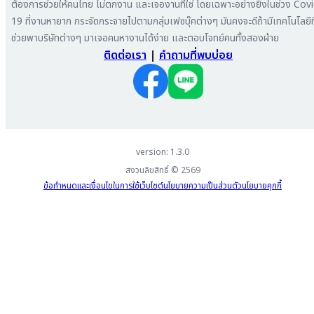
ต้องการช่วยให้คนไทย ไม่ตกงาน และเจองานที่ใช่ โดยเฉพาะอย่างยิ่งในช่วง Cov
หางาน สมุทรสาหางาน ภูเก็ต
19 ที่งานหายาก กระจัดกระจายไปตามกลุ่มเฟซบุ๊คต่างๆ มันคงจะดีถ้ามีเทคโนโลยีที
หางาน พระนครศรีอยุธยา
ช่วยพาบริษัทต่างๆ มาเจอคนหางานได้ง่าย และตอบโจทย์คนทั้งสองฝ่าย
ติดต่อเรา
|
คำถามที่พบบ่อย
version: 1.3.0
สงวนลิขสิทธิ์ ©
2569
ข้อกำหนดและเงื่อนไขในการใช้เว็บไซต์
นโยบายความเป็นส่วนตัว
นโยบายคุกกี้