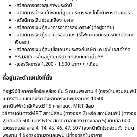
-สวัสดิการตรวจสุขภาพประจำปี
-สวัสดิการนำรถเข้าซ่อมที่ศูนย์บริการของโตโยต้าพาราวินเซอร์
-สวัสดิการเงินช่วยเหลืองานศพ
-สวัสดิการเงินกู้ธนาคารอาคารสงเคราะห์ (ที่อยู่อาศัย)
-สวัสดิการเงินกู้ธนาคารอิสลามฯ (รีไฟแนนซ์บัตรเครดิต/บัตรกด
เงินสด)
-สวัสดิการเงินกู้สินเชื่อเอนกประสงค์บริษัท เค เอฟ เอส จำกัด
**สวัสดิการขึ้นอยู่กับบริษัทฯที่สังกัดเท่านั้น**
-เซอร์วิสชาร์จ 1,200 - 1,500 บาท++ /เดือน
ที่อยู่และตำแหน่งที่ตั้ง
ที่อยู่:
968 อาคารอื้อจือเหลียง ชั้น 5 ถนนพระราม 4 (ตรงข้ามสวนลุมพินี
แขวงสีลม เขตบางรัก จังหวัดกรุงเทพมหานคร 10500
สถานีไฟฟ้าใกล้เคียง:
BTS ศาลาแดง, MRT สีลม
วิธีการเดินทาง:
MRT สถานีสีลม (ทางออก 2) หรือ สถานีลุมพินี (ทางอ
2) เดินต่อ 500 เมตรBTS: สถานีศาลาแดง (ทางออก 5) เดินต่อ 600
เมตรรถเมล์: สาย 4, 14, 45, 46, 47, 507 (ลงหน้าตึก)รถส่วนตัว: ถนน
พระราม 4 ฝั่งตรงข้ามสวนลุมพินี มีที่จอดรถในอาคาร