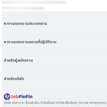
หางานแยกตามประเภทงาน
หมวดหมู่งานทั้งหมด
หมวดหมู่บริษัททั้งหมด
หางานแยกตามสถานที่ปฏิบัติงาน
หางาน ใกล้รถไฟฟ้า BTS
หางาน ใกล้รถไฟฟ้า MRT
สำหรับผู้สมัครงาน
หางาน กรุงเทพมหานคร
หางาน นนทบุรี
หางาน ทั่วประเทศ
หางาน สมุทรปราการ
สร้าง Resume
สำหรับบริษัท
หางาน เชียงใหม่
เข้าสู่ระบบ
หางาน ชลบุรี
ดาวน์โหลด App
ทำไมต้องลงงานที่ Jobfinfin
หางาน ปทุมธานี
ลงประกาศรับสมัครงาน
หางาน สมุทรสาคร
ค้นหาผู้สมัครงาน
บริษัท จัดหางาน จ๊อบฟินฟิน จำกัดคือสตาร์ทอัพเพื่อสังคม (social enterprise) ท
หางาน ระยอง
ลงโฆษณา