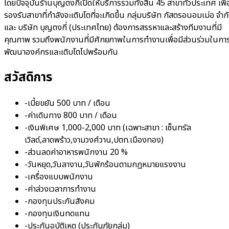
โดยปัจจุบันร้านบุญตงกี่เปิดให้บริการรวมทั้งสิ้น 45 สาขาทั่วประเทศ เพื่
รองรับสาขาที่กำลังจะเติบโตที่จะเกิดขึ้น กลุ่มบริษัท กัสตรอนอมเม่อ จำก
และ บริษัท บุญตงกี่ (ประเทศไทย) ต้องการสรรหาและสร้างทีมงานที่มี
คุณภาพ รวมถึงพนักงานที่มีศักยภาพในการทำงานเพื่อมีส่วนร่วมในกา
พัฒนาองค์กรและเติบโตไปพร้อมกัน
สวัสดิการ
-เบี้ยขยัน 500 บาท / เดือน
-ค่าเดินทาง 800 บาท / เดือน
-เงินพิเศษ 1,000-2,000 บาท (เฉพาะสาขา : เซ็นทรัล
เวิลด์,ลาดพร้าว,งามวงศ์วาน,ปตท.เมืองทอง)
-ส่วนลดค่าอาหารพนักงาน 20 %
-วันหยุด,วันลางาน,วันพักร้อนตามกฏหมายแรงงาน
-เครื่องแบบพนักงาน
-ค่าล่วงเวลาการทำงาน
-กองทุนประกันสังคม
-กองทุนเงินทดแทน
-ประกันอุบัติเหตุ (ประกันภัยกลุ่ม)