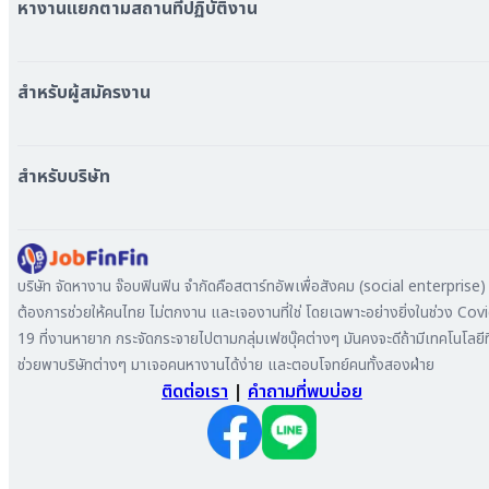
หางานแยกตามสถานที่ปฏิบัติงาน
หางาน ใกล้รถไฟฟ้า BTS
หางาน ใกล้รถไฟฟ้า MRT
สำหรับผู้สมัครงาน
หางาน กรุงเทพมหานคร
หางาน นนทบุรี
หางาน ทั่วประเทศ
หางาน สมุทรปราการ
สร้าง Resume
สำหรับบริษัท
หางาน เชียงใหม่
เข้าสู่ระบบ
หางาน ชลบุรี
ดาวน์โหลด App
ทำไมต้องลงงานที่ Jobfinfin
หางาน ปทุมธานี
ลงประกาศรับสมัครงาน
หางาน สมุทรสาคร
ค้นหาผู้สมัครงาน
บริษัท จัดหางาน จ๊อบฟินฟิน จำกัดคือสตาร์ทอัพเพื่อสังคม (social enterprise) ท
หางาน ระยอง
ลงโฆษณา
ต้องการช่วยให้คนไทย ไม่ตกงาน และเจองานที่ใช่ โดยเฉพาะอย่างยิ่งในช่วง Cov
หางาน สมุทรสาหางาน ภูเก็ต
19 ที่งานหายาก กระจัดกระจายไปตามกลุ่มเฟซบุ๊คต่างๆ มันคงจะดีถ้ามีเทคโนโลยีที
หางาน พระนครศรีอยุธยา
ช่วยพาบริษัทต่างๆ มาเจอคนหางานได้ง่าย และตอบโจทย์คนทั้งสองฝ่าย
ติดต่อเรา
|
คำถามที่พบบ่อย