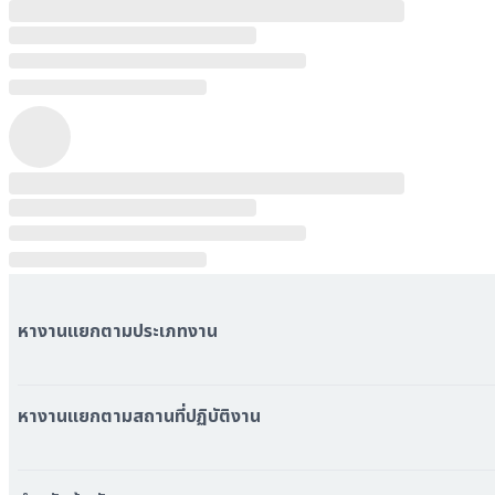
หางานแยกตามประเภทงาน
หมวดหมู่งานทั้งหมด
หมวดหมู่บริษัททั้งหมด
หางานแยกตามสถานที่ปฏิบัติงาน
หางาน ใกล้รถไฟฟ้า BTS
หางาน ใกล้รถไฟฟ้า MRT