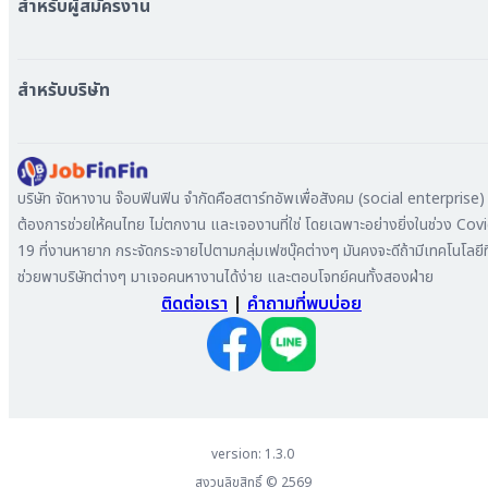
สำหรับผู้สมัครงาน
หางาน กรุงเทพมหานคร
หางาน นนทบุรี
หางาน ทั่วประเทศ
หางาน สมุทรปราการ
สร้าง Resume
สำหรับบริษัท
หางาน เชียงใหม่
เข้าสู่ระบบ
หางาน ชลบุรี
ดาวน์โหลด App
ทำไมต้องลงงานที่ Jobfinfin
หางาน ปทุมธานี
ลงประกาศรับสมัครงาน
หางาน สมุทรสาคร
ค้นหาผู้สมัครงาน
บริษัท จัดหางาน จ๊อบฟินฟิน จำกัดคือสตาร์ทอัพเพื่อสังคม (social enterprise) ท
หางาน ระยอง
ลงโฆษณา
ต้องการช่วยให้คนไทย ไม่ตกงาน และเจองานที่ใช่ โดยเฉพาะอย่างยิ่งในช่วง Cov
หางาน สมุทรสาหางาน ภูเก็ต
19 ที่งานหายาก กระจัดกระจายไปตามกลุ่มเฟซบุ๊คต่างๆ มันคงจะดีถ้ามีเทคโนโลยีที
หางาน พระนครศรีอยุธยา
ช่วยพาบริษัทต่างๆ มาเจอคนหางานได้ง่าย และตอบโจทย์คนทั้งสองฝ่าย
ติดต่อเรา
|
คำถามที่พบบ่อย
version: 1.3.0
สงวนลิขสิทธิ์ ©
2569