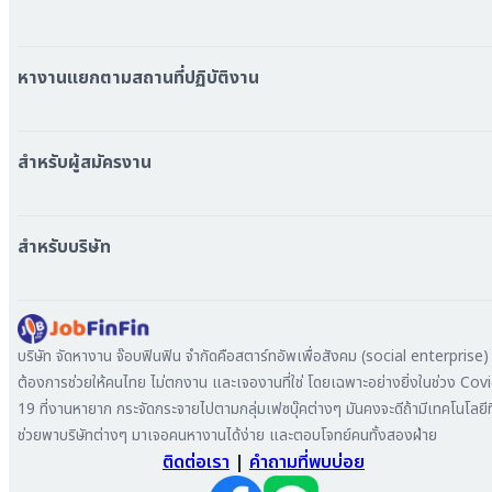
หมวดหมู่งานทั้งหมด
หมวดหมู่บริษัททั้งหมด
หางานแยกตามสถานที่ปฏิบัติงาน
หางาน ใกล้รถไฟฟ้า BTS
หางาน ใกล้รถไฟฟ้า MRT
สำหรับผู้สมัครงาน
หางาน กรุงเทพมหานคร
หางาน นนทบุรี
หางาน ทั่วประเทศ
หางาน สมุทรปราการ
สร้าง Resume
สำหรับบริษัท
หางาน เชียงใหม่
เข้าสู่ระบบ
หางาน ชลบุรี
ดาวน์โหลด App
ทำไมต้องลงงานที่ Jobfinfin
หางาน ปทุมธานี
ลงประกาศรับสมัครงาน
หางาน สมุทรสาคร
ค้นหาผู้สมัครงาน
บริษัท จัดหางาน จ๊อบฟินฟิน จำกัดคือสตาร์ทอัพเพื่อสังคม (social enterprise) ท
หางาน ระยอง
ลงโฆษณา
ต้องการช่วยให้คนไทย ไม่ตกงาน และเจองานที่ใช่ โดยเฉพาะอย่างยิ่งในช่วง Cov
หางาน สมุทรสาหางาน ภูเก็ต
19 ที่งานหายาก กระจัดกระจายไปตามกลุ่มเฟซบุ๊คต่างๆ มันคงจะดีถ้ามีเทคโนโลยีที
หางาน พระนครศรีอยุธยา
ช่วยพาบริษัทต่างๆ มาเจอคนหางานได้ง่าย และตอบโจทย์คนทั้งสองฝ่าย
ติดต่อเรา
|
คำถามที่พบบ่อย