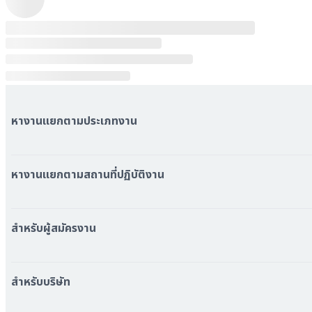
หางานแยกตามประเภทงาน
หมวดหมู่งานทั้งหมด
หมวดหมู่บริษัททั้งหมด
หางานแยกตามสถานที่ปฏิบัติงาน
หางาน ใกล้รถไฟฟ้า BTS
หางาน ใกล้รถไฟฟ้า MRT
สำหรับผู้สมัครงาน
หางาน กรุงเทพมหานคร
หางาน นนทบุรี
หางาน ทั่วประเทศ
หางาน สมุทรปราการ
สร้าง Resume
สำหรับบริษัท
หางาน เชียงใหม่
เข้าสู่ระบบ
หางาน ชลบุรี
ดาวน์โหลด App
ทำไมต้องลงงานที่ Jobfinfin