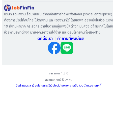
หางาน ปทุมธานี
ลงประกาศรับสมัครงาน
หางาน สมุทรสาคร
ค้นหาผู้สมัครงาน
บริษัท จัดหางาน จ๊อบฟินฟิน จำกัดคือสตาร์ทอัพเพื่อสังคม (social enterprise) ท
หางาน ระยอง
ลงโฆษณา
ต้องการช่วยให้คนไทย ไม่ตกงาน และเจองานที่ใช่ โดยเฉพาะอย่างยิ่งในช่วง Cov
หางาน สมุทรสาหางาน ภูเก็ต
19 ที่งานหายาก กระจัดกระจายไปตามกลุ่มเฟซบุ๊คต่างๆ มันคงจะดีถ้ามีเทคโนโลยีที
หางาน พระนครศรีอยุธยา
ช่วยพาบริษัทต่างๆ มาเจอคนหางานได้ง่าย และตอบโจทย์คนทั้งสองฝ่าย
ติดต่อเรา
|
คำถามที่พบบ่อย
version: 1.3.0
สงวนลิขสิทธิ์ ©
2569
ข้อกำหนดและเงื่อนไขในการใช้เว็บไซต์
นโยบายความเป็นส่วนตัว
นโยบายคุกกี้