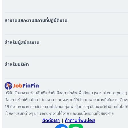
หมวดหมู่งานทั้งหมด
หมวดหมู่บริษัททั้งหมด
หางานแยกตามสถานที่ปฏิบัติงาน
หางาน ใกล้รถไฟฟ้า BTS
หางาน ใกล้รถไฟฟ้า MRT
สำหรับผู้สมัครงาน
หางาน กรุงเทพมหานคร
หางาน นนทบุรี
หางาน ทั่วประเทศ
หางาน สมุทรปราการ
สร้าง Resume
สำหรับบริษัท
หางาน เชียงใหม่
เข้าสู่ระบบ
หางาน ชลบุรี
ดาวน์โหลด App
ทำไมต้องลงงานที่ Jobfinfin
หางาน ปทุมธานี
ลงประกาศรับสมัครงาน
หางาน สมุทรสาคร
ค้นหาผู้สมัครงาน
บริษัท จัดหางาน จ๊อบฟินฟิน จำกัดคือสตาร์ทอัพเพื่อสังคม (social enterprise) ท
หางาน ระยอง
ลงโฆษณา
ต้องการช่วยให้คนไทย ไม่ตกงาน และเจองานที่ใช่ โดยเฉพาะอย่างยิ่งในช่วง Cov
หางาน สมุทรสาหางาน ภูเก็ต
19 ที่งานหายาก กระจัดกระจายไปตามกลุ่มเฟซบุ๊คต่างๆ มันคงจะดีถ้ามีเทคโนโลยีที
หางาน พระนครศรีอยุธยา
ช่วยพาบริษัทต่างๆ มาเจอคนหางานได้ง่าย และตอบโจทย์คนทั้งสองฝ่าย
ติดต่อเรา
|
คำถามที่พบบ่อย