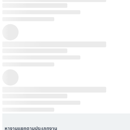
หางานแยกตามประเภทงาน