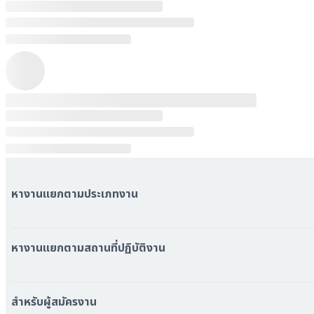
หางานแยกตามประเภทงาน
หมวดหมู่งานทั้งหมด
หมวดหมู่บริษัททั้งหมด
หางานแยกตามสถานที่ปฏิบัติงาน
หางาน ใกล้รถไฟฟ้า BTS
หางาน ใกล้รถไฟฟ้า MRT
สำหรับผู้สมัครงาน
หางาน กรุงเทพมหานคร