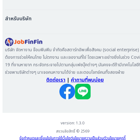
หางาน นนทบุรี
หางาน ทั่วประเทศ
หางาน สมุทรปราการ
สร้าง Resume
สำหรับบริษัท
หางาน เชียงใหม่
เข้าสู่ระบบ
หางาน ชลบุรี
ดาวน์โหลด App
ทำไมต้องลงงานที่ Jobfinfin
หางาน ปทุมธานี
ลงประกาศรับสมัครงาน
หางาน สมุทรสาคร
ค้นหาผู้สมัครงาน
บริษัท จัดหางาน จ๊อบฟินฟิน จำกัดคือสตาร์ทอัพเพื่อสังคม (social enterprise) ท
หางาน ระยอง
ลงโฆษณา
ต้องการช่วยให้คนไทย ไม่ตกงาน และเจองานที่ใช่ โดยเฉพาะอย่างยิ่งในช่วง Cov
หางาน สมุทรสาหางาน ภูเก็ต
19 ที่งานหายาก กระจัดกระจายไปตามกลุ่มเฟซบุ๊คต่างๆ มันคงจะดีถ้ามีเทคโนโลยีที
หางาน พระนครศรีอยุธยา
ช่วยพาบริษัทต่างๆ มาเจอคนหางานได้ง่าย และตอบโจทย์คนทั้งสองฝ่าย
ติดต่อเรา
|
คำถามที่พบบ่อย
version: 1.3.0
สงวนลิขสิทธิ์ ©
2569
ข้อกำหนดและเงื่อนไขในการใช้เว็บไซต์
นโยบายความเป็นส่วนตัว
นโยบายคุกกี้