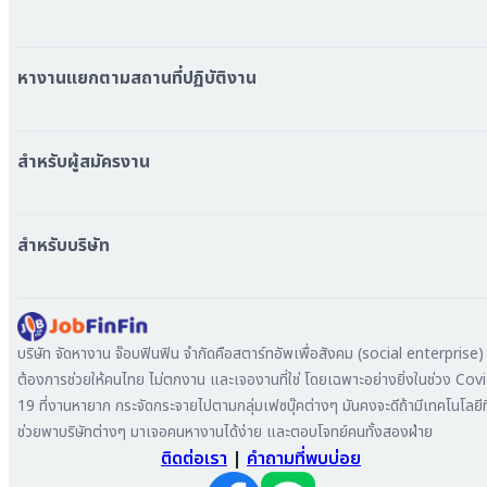
หมวดหมู่งานทั้งหมด
หมวดหมู่บริษัททั้งหมด
หางานแยกตามสถานที่ปฏิบัติงาน
หางาน ใกล้รถไฟฟ้า BTS
หางาน ใกล้รถไฟฟ้า MRT
สำหรับผู้สมัครงาน
หางาน กรุงเทพมหานคร
หางาน นนทบุรี
หางาน ทั่วประเทศ
หางาน สมุทรปราการ
สร้าง Resume
สำหรับบริษัท
หางาน เชียงใหม่
เข้าสู่ระบบ
หางาน ชลบุรี
ดาวน์โหลด App
ทำไมต้องลงงานที่ Jobfinfin
หางาน ปทุมธานี
ลงประกาศรับสมัครงาน
หางาน สมุทรสาคร
ค้นหาผู้สมัครงาน
บริษัท จัดหางาน จ๊อบฟินฟิน จำกัดคือสตาร์ทอัพเพื่อสังคม (social enterprise) ท
หางาน ระยอง
ลงโฆษณา
ต้องการช่วยให้คนไทย ไม่ตกงาน และเจองานที่ใช่ โดยเฉพาะอย่างยิ่งในช่วง Cov
หางาน สมุทรสาหางาน ภูเก็ต
19 ที่งานหายาก กระจัดกระจายไปตามกลุ่มเฟซบุ๊คต่างๆ มันคงจะดีถ้ามีเทคโนโลยีที
หางาน พระนครศรีอยุธยา
ช่วยพาบริษัทต่างๆ มาเจอคนหางานได้ง่าย และตอบโจทย์คนทั้งสองฝ่าย
ติดต่อเรา
|
คำถามที่พบบ่อย