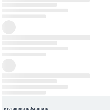
หางานแยกตามประเภทงาน