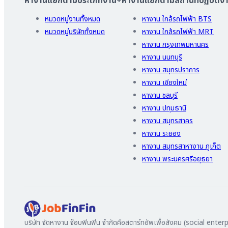
หางานแยกตามประเภทงาน
+
หางานแยกตามสถานที่ปฏิบัติง
หมวดหมู่งานทั้งหมด
หางาน ใกล้รถไฟฟ้า BTS
หมวดหมู่บริษัททั้งหมด
หางาน ใกล้รถไฟฟ้า MRT
หางาน กรุงเทพมหานคร
หางาน นนทบุรี
หางาน สมุทรปราการ
หางาน เชียงใหม่
หางาน ชลบุรี
หางาน ปทุมธานี
หางาน สมุทรสาคร
หางาน ระยอง
หางาน สมุทรสาหางาน ภูเก็ต
หางาน พระนครศรีอยุธยา
บริษัท จัดหางาน จ๊อบฟินฟิน จำกัดคือสตาร์ทอัพเพื่อสังคม (social enterpr