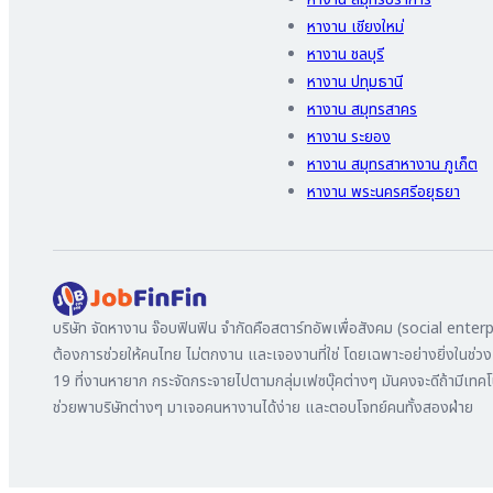
หางาน เชียงใหม่
หางาน ชลบุรี
หางาน ปทุมธานี
หางาน สมุทรสาคร
หางาน ระยอง
หางาน สมุทรสาหางาน ภูเก็ต
หางาน พระนครศรีอยุธยา
บริษัท จัดหางาน จ๊อบฟินฟิน จำกัดคือสตาร์ทอัพเพื่อสังคม (social enterpr
ต้องการช่วยให้คนไทย ไม่ตกงาน และเจองานที่ใช่ โดยเฉพาะอย่างยิ่งในช่ว
19 ที่งานหายาก กระจัดกระจายไปตามกลุ่มเฟซบุ๊คต่างๆ มันคงจะดีถ้ามีเทคโน
ช่วยพาบริษัทต่างๆ มาเจอคนหางานได้ง่าย และตอบโจทย์คนทั้งสองฝ่าย