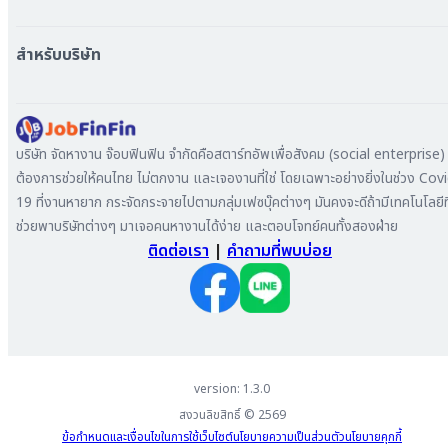
หางาน นนทบุรี
หางาน ทั่วประเทศ
หางาน สมุทรปราการ
สร้าง Resume
สำหรับบริษัท
หางาน เชียงใหม่
เข้าสู่ระบบ
หางาน ชลบุรี
ดาวน์โหลด App
ทำไมต้องลงงานที่ Jobfinfin
หางาน ปทุมธานี
ลงประกาศรับสมัครงาน
หางาน สมุทรสาคร
ค้นหาผู้สมัครงาน
บริษัท จัดหางาน จ๊อบฟินฟิน จำกัดคือสตาร์ทอัพเพื่อสังคม (social enterprise) ท
หางาน ระยอง
ลงโฆษณา
ต้องการช่วยให้คนไทย ไม่ตกงาน และเจองานที่ใช่ โดยเฉพาะอย่างยิ่งในช่วง Cov
หางาน สมุทรสาหางาน ภูเก็ต
19 ที่งานหายาก กระจัดกระจายไปตามกลุ่มเฟซบุ๊คต่างๆ มันคงจะดีถ้ามีเทคโนโลยีที
หางาน พระนครศรีอยุธยา
ช่วยพาบริษัทต่างๆ มาเจอคนหางานได้ง่าย และตอบโจทย์คนทั้งสองฝ่าย
ติดต่อเรา
|
คำถามที่พบบ่อย
version: 1.3.0
สงวนลิขสิทธิ์ ©
2569
ข้อกำหนดและเงื่อนไขในการใช้เว็บไซต์
นโยบายความเป็นส่วนตัว
นโยบายคุกกี้