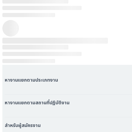
หางานแยกตามประเภทงาน
หมวดหมู่งานทั้งหมด
หมวดหมู่บริษัททั้งหมด
หางานแยกตามสถานที่ปฏิบัติงาน
หางาน ใกล้รถไฟฟ้า BTS
หางาน ใกล้รถไฟฟ้า MRT
สำหรับผู้สมัครงาน
หางาน กรุงเทพมหานคร