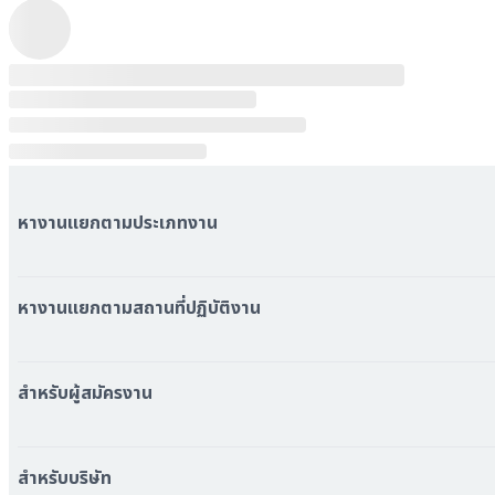
หางานแยกตามประเภทงาน
หมวดหมู่งานทั้งหมด
หมวดหมู่บริษัททั้งหมด
หางานแยกตามสถานที่ปฏิบัติงาน
หางาน ใกล้รถไฟฟ้า BTS
หางาน ใกล้รถไฟฟ้า MRT
สำหรับผู้สมัครงาน
หางาน กรุงเทพมหานคร
หางาน นนทบุรี
หางาน ทั่วประเทศ
หางาน สมุทรปราการ
สร้าง Resume
สำหรับบริษัท
หางาน เชียงใหม่
เข้าสู่ระบบ