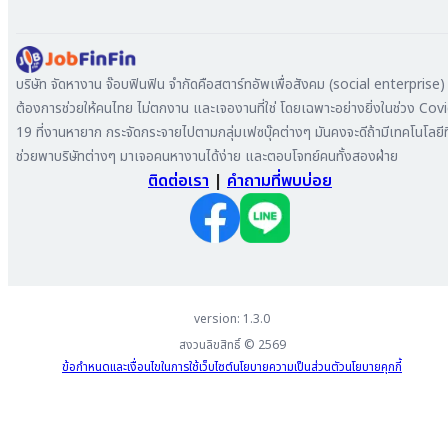
หางาน ชลบุรี
ดาวน์โหลด App
ทำไมต้องลงงานที่ Jobfinfin
หางาน ปทุมธานี
ลงประกาศรับสมัครงาน
หางาน สมุทรสาคร
ค้นหาผู้สมัครงาน
บริษัท จัดหางาน จ๊อบฟินฟิน จำกัดคือสตาร์ทอัพเพื่อสังคม (social enterprise) ท
หางาน ระยอง
ลงโฆษณา
ต้องการช่วยให้คนไทย ไม่ตกงาน และเจองานที่ใช่ โดยเฉพาะอย่างยิ่งในช่วง Cov
หางาน สมุทรสาหางาน ภูเก็ต
19 ที่งานหายาก กระจัดกระจายไปตามกลุ่มเฟซบุ๊คต่างๆ มันคงจะดีถ้ามีเทคโนโลยีที
หางาน พระนครศรีอยุธยา
ช่วยพาบริษัทต่างๆ มาเจอคนหางานได้ง่าย และตอบโจทย์คนทั้งสองฝ่าย
ติดต่อเรา
|
คำถามที่พบบ่อย
version: 1.3.0
สงวนลิขสิทธิ์ ©
2569
ข้อกำหนดและเงื่อนไขในการใช้เว็บไซต์
นโยบายความเป็นส่วนตัว
นโยบายคุกกี้