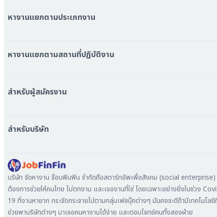
หางานแยกตามประเภทงาน
หมวดหมู่งานทั้งหมด
หมวดหมู่บริษัททั้งหมด
หางานแยกตามสถานที่ปฏิบัติงาน
หางาน ใกล้รถไฟฟ้า BTS
หางาน ใกล้รถไฟฟ้า MRT
สำหรับผู้สมัครงาน
หางาน กรุงเทพมหานคร
หางาน นนทบุรี
หางาน ทั่วประเทศ
หางาน สมุทรปราการ
สร้าง Resume
สำหรับบริษัท
หางาน เชียงใหม่
เข้าสู่ระบบ
หางาน ชลบุรี
ดาวน์โหลด App
ทำไมต้องลงงานที่ Jobfinfin
หางาน ปทุมธานี
ลงประกาศรับสมัครงาน
หางาน สมุทรสาคร
ค้นหาผู้สมัครงาน
บริษัท จัดหางาน จ๊อบฟินฟิน จำกัดคือสตาร์ทอัพเพื่อสังคม (social enterprise) ท
หางาน ระยอง
ลงโฆษณา
ต้องการช่วยให้คนไทย ไม่ตกงาน และเจองานที่ใช่ โดยเฉพาะอย่างยิ่งในช่วง Cov
หางาน สมุทรสาหางาน ภูเก็ต
19 ที่งานหายาก กระจัดกระจายไปตามกลุ่มเฟซบุ๊คต่างๆ มันคงจะดีถ้ามีเทคโนโลยีที
หางาน พระนครศรีอยุธยา
ช่วยพาบริษัทต่างๆ มาเจอคนหางานได้ง่าย และตอบโจทย์คนทั้งสองฝ่าย