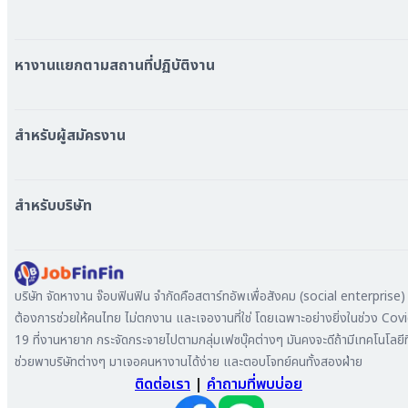
หมวดหมู่งานทั้งหมด
หมวดหมู่บริษัททั้งหมด
หางานแยกตามสถานที่ปฏิบัติงาน
หางาน ใกล้รถไฟฟ้า BTS
หางาน ใกล้รถไฟฟ้า MRT
สำหรับผู้สมัครงาน
หางาน กรุงเทพมหานคร
หางาน นนทบุรี
หางาน ทั่วประเทศ
หางาน สมุทรปราการ
สร้าง Resume
สำหรับบริษัท
หางาน เชียงใหม่
เข้าสู่ระบบ
หางาน ชลบุรี
ดาวน์โหลด App
ทำไมต้องลงงานที่ Jobfinfin
หางาน ปทุมธานี
ลงประกาศรับสมัครงาน
หางาน สมุทรสาคร
ค้นหาผู้สมัครงาน
บริษัท จัดหางาน จ๊อบฟินฟิน จำกัดคือสตาร์ทอัพเพื่อสังคม (social enterprise) ท
หางาน ระยอง
ลงโฆษณา
ต้องการช่วยให้คนไทย ไม่ตกงาน และเจองานที่ใช่ โดยเฉพาะอย่างยิ่งในช่วง Cov
หางาน สมุทรสาหางาน ภูเก็ต
19 ที่งานหายาก กระจัดกระจายไปตามกลุ่มเฟซบุ๊คต่างๆ มันคงจะดีถ้ามีเทคโนโลยีที
หางาน พระนครศรีอยุธยา
ช่วยพาบริษัทต่างๆ มาเจอคนหางานได้ง่าย และตอบโจทย์คนทั้งสองฝ่าย
ติดต่อเรา
|
คำถามที่พบบ่อย