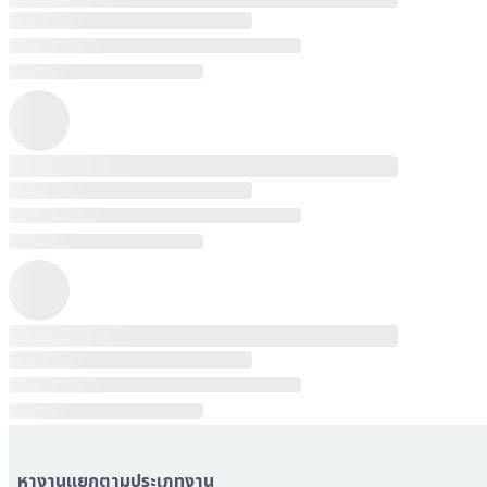
หางานแยกตามประเภทงาน